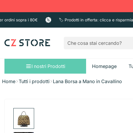
ini sopra i 80€
🏷️ Prodotti in offerta: clicca e risparmia
I nostri Prodotti
Homepage
Tu
Home
Tutti i prodotti
Lana Borsa a Mano in Cavallino
Sacchi immondizi
Pattumiere
Bagno e Doccia
Guanti
Sapone liquido
Taglieri