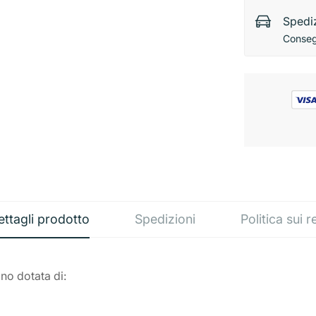
Spediz
Consegn
ettagli prodotto
Spedizioni
Politica sui r
no dotata di: