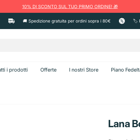
10% DI SCONTO SUL TUO PRIMO ORDINE! 🎁
🚚 Spedizione gratuita per ordini sopra i 80€
🏷️ Prodo
tti i prodotti
Offerte
I nostri Store
Piano Fedelt
a
Ammorbident
Anticalcare e Bagno
Candeggina
Lana B
Spazzolini e Pulizia
Creme corpo
Sgrassatori e Cucina
Caps Bucato
Dentifricio
Creme viso
Bistecchiere
Secchiello Gh
Vetri e Multiuso