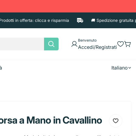
tti in offerta: clicca e risparmia
🚚 Spedizione gratuita per or
Benvenuto
Accedi/Registrati
à
Italiano
e
Asciugatutto
Candele
Fazzoletti
orsa a Mano in Cavallino
Shampoo
Accessori
Deodoran
Tovaglioli
Balsamo e Maschere
Porta cos
iaccio
Borracce
Brocca
Diffusori