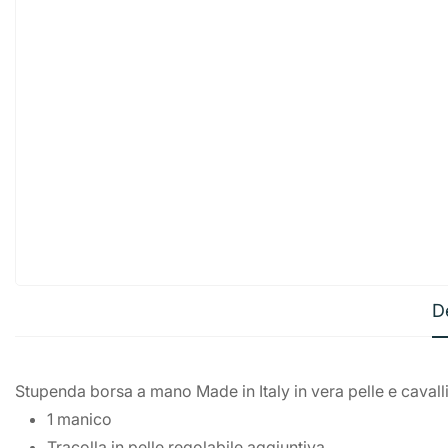
D
Stupenda borsa a mano Made in Italy in vera pelle e cavalli
1 manico
Tracolla in pelle regolabile aggiuntiva