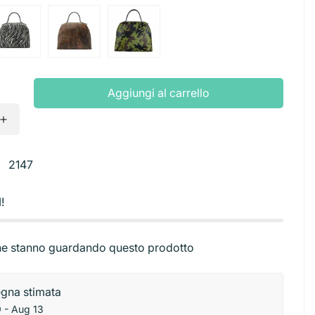
Base torta
ibutori
Stendini
rbici
Sac a poche e beccucci
ni
Aggiungi al carrello
2147
1
!
e stanno guardando questo prodotto
gna stimata
 - Aug 13