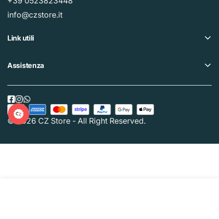
+39 0523823448
info@czstore.it
Link utili
Offerte
Assistenza
Piano fedeltà
Help center
I nostri CZ Store
Privacy policy
Acquista Gift Card
Cookie policy
© 2026 CZ Store - All Right Reserved.
Traccia il tuo ordine
Termini e condizioni
Esaurito