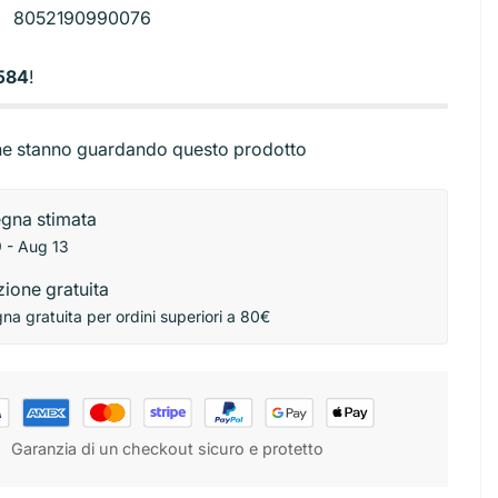
Base torta
8052190990076
ibutori
Stendini
rbici
Sac a poche e beccucci
584
!
ni
e stanno guardando questo prodotto
gna stimata
 - Aug 13
ione gratuita
a gratuita per ordini superiori a 80€
Garanzia di un checkout sicuro e protetto