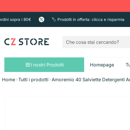
i sopra i 80€
🏷️ Prodotti in offerta: clicca e risparmia
I nostri Prodotti
Homepage
Tu
Home
Tutti i prodotti
Amoremio 40 Salviette Detergenti A
Sacchi immondizi
Pattumiere
Bagno e Doccia
Guanti
Sapone liquido
Taglieri