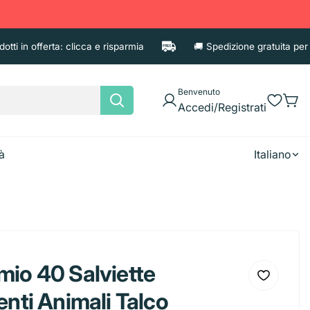
 in offerta: clicca e risparmia
🚚 Spedizione gratuita per ordi
Benvenuto
Accedi/Registrati
à
Italiano
e
Asciugatutto
Candele
Fazzoletti
io 40 Salviette
Shampoo
Accessori
Deodoran
Tovaglioli
nti Animali Talco
Balsamo e Maschere
Porta cos
iaccio
Borracce
Brocca
Diffusori