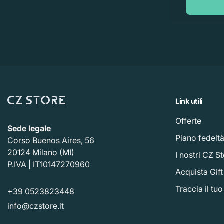
Link utili
Offerte
Sede legale
Piano fedelt
Corso Buenos Aires, 56
20124 Milano (MI)
I nostri CZ S
P.IVA | IT10147270960
Acquista Gif
Traccia il tu
+39 0523823448
info@czstore.it