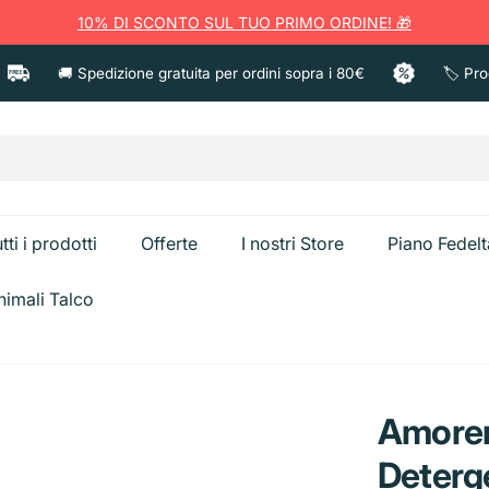
10% DI SCONTO SUL TUO PRIMO ORDINE! 🎁
🚚 Spedizione gratuita per ordini sopra i 80€
🏷️ Prodotti
tti i prodotti
Offerte
I nostri Store
Piano Fedelt
nimali Talco
a
Ammorbident
Anticalcare e Bagno
Candeggina
Amorem
Spazzolini e Pulizia
Creme corpo
Sgrassatori e Cucina
Caps Bucato
Deterge
Dentifricio
Creme viso
Bistecchiere
Secchiello Gh
Vetri e Multiuso