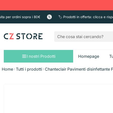
er ordini sopra i 80€
🏷️ Prodotti in offerta: clicca e risparmi
I nostri Prodotti
Homepage
Tu
Home
Tutti i prodotti
Chanteclair Pavimenti disinfettante 
Sacchi immondizi
Pattumiere
Bagno e Doccia
Guanti
Sapone liquido
Taglieri