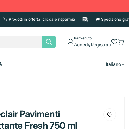
 Prodotti in offerta: clicca e risparmia
🚚 Spedizione gratuita 
Benvenuto
Accedi/Registrati
à
Italiano
e
Asciugatutto
Candele
Fazzoletti
clair Pavimenti
Shampoo
Accessori
Deodoran
Tovaglioli
ttante Fresh 750 ml
Balsamo e Maschere
Porta cos
iaccio
Borracce
Brocca
Diffusori