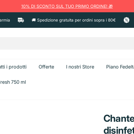
10% DI SCONTO SUL TUO PRIMO ORDINE! 🎁
a
🚚 Spedizione gratuita per ordini sopra i 80€
🏷️
tti i prodotti
Offerte
I nostri Store
Piano Fedelt
Fresh 750 ml
a
Ammorbident
Anticalcare e Bagno
Candeggina
Chante
Spazzolini e Pulizia
Creme corpo
Sgrassatori e Cucina
Caps Bucato
disinfe
Dentifricio
Creme viso
Bistecchiere
Secchiello Gh
Vetri e Multiuso