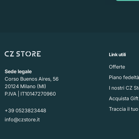
Link utili
Offerte
Sede legale
Piano fedelt
Corso Buenos Aires, 56
20124 Milano (MI)
I nostri CZ S
P.IVA | IT10147270960
Acquista Gif
Traccia il tu
+39 0523823448
info@czstore.it