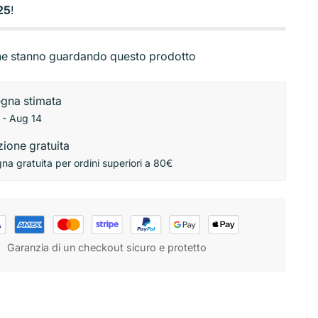
Base torta
25
!
ibutori
Stendini
rbici
Sac a poche e beccucci
ni
e stanno guardando questo prodotto
gna stimata
 - Aug 14
ione gratuita
a gratuita per ordini superiori a 80€
Garanzia di un checkout sicuro e protetto