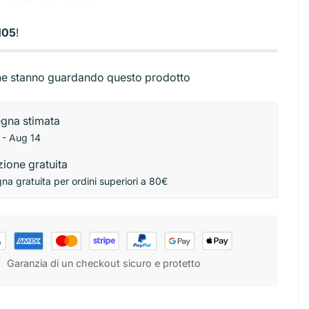
Base torta
ibutori
Stendini
rbici
Sac a poche e beccucci
105
!
ni
e stanno guardando questo prodotto
gna stimata
 - Aug 14
ione gratuita
a gratuita per ordini superiori a 80€
Garanzia di un checkout sicuro e protetto