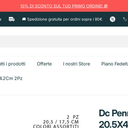
10% DI SCONTO SUL TUO PRIMO ORDINE! 🎁
🚚 Spedizione gratuita per ordini sopra i 80€
🏷️ Prod
tti i prodotti
Offerte
I nostri Store
Piano Fedelt
X4.2Cm 2Pz
a
Ammorbident
Anticalcare e Bagno
Candeggina
Dc Penn
Spazzolini e Pulizia
Creme corpo
Sgrassatori e Cucina
Caps Bucato
20.5X4
Dentifricio
Creme viso
Bistecchiere
Secchiello Gh
Vetri e Multiuso