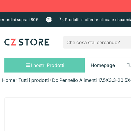
rdini sopra i 80€
🏷️ Prodotti in offerta: clicca e risparmia
I nostri Prodotti
Homepage
Tu
Home
Tutti i prodotti
Dc Pennello Alimenti 17.5X3.3-20.5
Sacchi immondizi
Pattumiere
Bagno e Doccia
Guanti
Sapone liquido
Taglieri