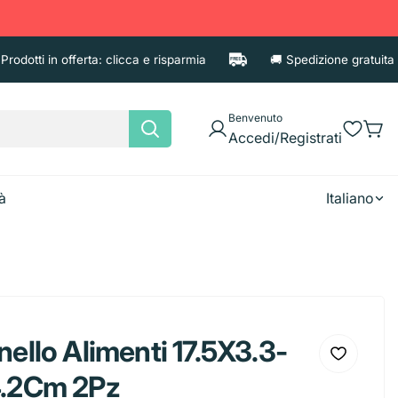
otti in offerta: clicca e risparmia
🚚 Spedizione gratuita per 
Benvenuto
Accedi/Registrati
à
Italiano
e
Asciugatutto
Candele
Fazzoletti
ello Alimenti 17.5X3.3-
Shampoo
Accessori
Deodoran
Tovaglioli
.2Cm 2Pz
Balsamo e Maschere
Porta cos
iaccio
Borracce
Brocca
Diffusori