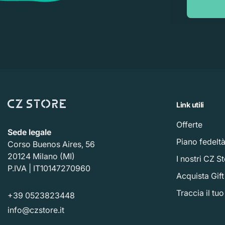
Link utili
Offerte
Sede legale
Piano fedelt
Corso Buenos Aires, 56
20124 Milano (MI)
I nostri CZ S
P.IVA | IT10147270960
Acquista Gif
Traccia il tu
+39 0523823448
info@czstore.it