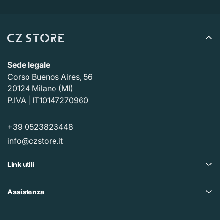
Sede legale
Corso Buenos Aires, 56
20124 Milano (MI)
P.IVA | IT10147270960
+39 0523823448
info@czstore.it
Link utili
Offerte
Assistenza
Piano fedeltà
Help center
I nostri CZ Store