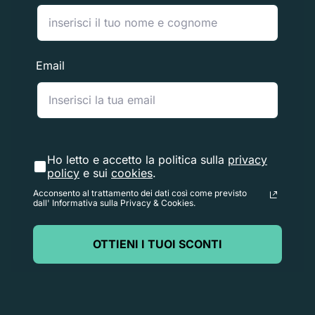
per elaborare il reso una volta ricevuto (da 3 a 5 giorni
lavorativi) e il tempo necessario alla tua banca per
elaborare la nostra richiesta di rimborso (da 5 a 10
Email
giorni lavorativi).
Se hai bisogno di restituire un articolo,
Contattaci
con il
numero d'ordine e i dettagli sul prodotto da restituire.
Risponderemo rapidamente con istruzioni su come
Ho letto e accetto la politica sulla
privacy
policy
e sui
cookies
.
restituire gli articoli ordinati.
Acconsento al trattamento dei dati così come previsto
dall' Informativa sulla Privacy & Cookies.
OTTIENI I TUOI SCONTI