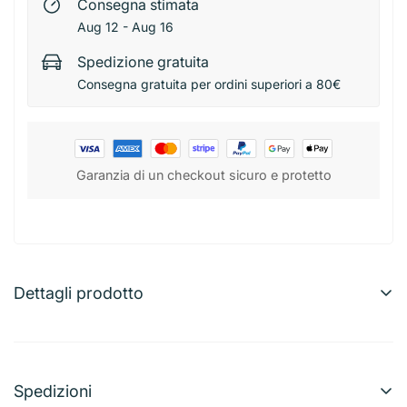
Consegna stimata
Aug 12 - Aug 16
Spedizione gratuita
Consegna gratuita per ordini superiori a 80€
Garanzia di un checkout sicuro e protetto
Dettagli prodotto
Dc Tappo Bottiglia 8.8X2Cm
Tappo per bottiglia, misura 8,8x2 cm. Ideale per
chiudere ermeticamente bottiglie di vino, liquori o altre
Spedizioni