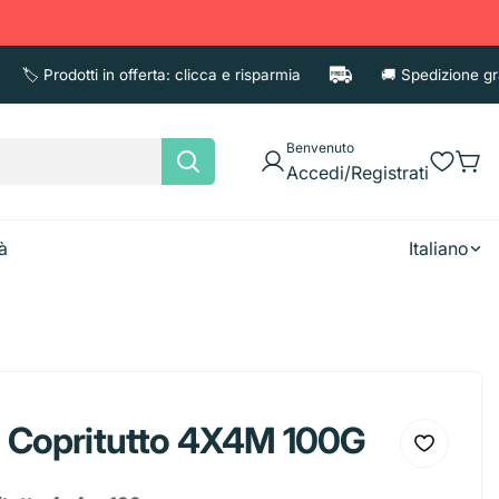
️ Prodotti in offerta: clicca e risparmia
🚚 Spedizione gratuit
Benvenuto
Accedi/Registrati
à
Italiano
e
Asciugatutto
Candele
Fazzoletti
o Copritutto 4X4M 100G
Shampoo
Accessori
Deodoran
Tovaglioli
Balsamo e Maschere
Porta cos
iaccio
Borracce
Brocca
Diffusori