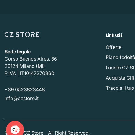
Link utili
Offerte
Sede legale
Piano fedelt
Corso Buenos Aires, 56
20124 Milano (MI)
I nostri CZ S
P.IVA | IT10147270960
Acquista Gif
Traccia il tu
+39 0523823448
info@czstore.it
© 2026 CZ Store - All Right Reserved.