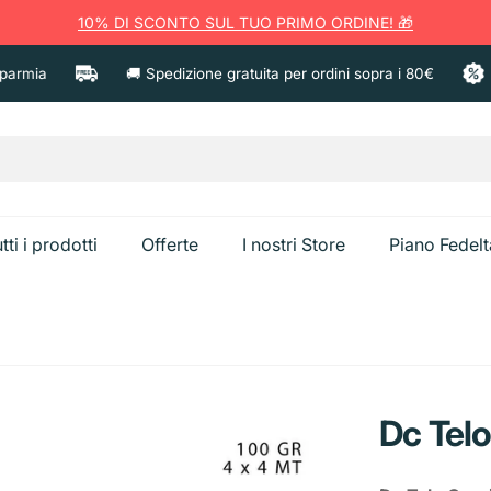
10% DI SCONTO SUL TUO PRIMO ORDINE! 🎁
mia
🚚 Spedizione gratuita per ordini sopra i 80€

tti i prodotti
Offerte
I nostri Store
Piano Fedelt
a
Ammorbident
Anticalcare e Bagno
Candeggina
Dc Tel
Spazzolini e Pulizia
Creme corpo
Sgrassatori e Cucina
Caps Bucato
Dentifricio
Creme viso
Bistecchiere
Secchiello Gh
Vetri e Multiuso