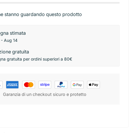
Base torta
ibutori
Stendini
rbici
Sac a poche e beccucci
e stanno guardando questo prodotto
ni
gna stimata
 - Aug 14
ione gratuita
a gratuita per ordini superiori a 80€
Garanzia di un checkout sicuro e protetto