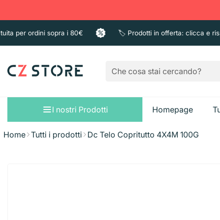
 per ordini sopra i 80€
🏷️ Prodotti in offerta: clicca e rispar
I nostri Prodotti
Homepage
Tu
Home
Tutti i prodotti
Dc Telo Copritutto 4X4M 100G
Sacchi immondizi
Pattumiere
Bagno e Doccia
Guanti
Sapone liquido
Taglieri