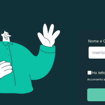
Nome e 
Ho lett
Acconsento al