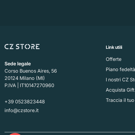
Link utili
Offerte
Sede legale
Piano fedelt
Corso Buenos Aires, 56
20124 Milano (MI)
I nostri CZ S
P.IVA | IT10147270960
Acquista Gif
Traccia il tu
+39 0523823448
info@czstore.it