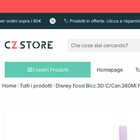
rdini sopra i 80€
🏷️ Prodotti in offerta: clicca e risparmia
I nostri Prodotti
Homepage
Tu
Home
Tutti i prodotti
Disney Food Bicc.3D C/Can.360Ml F
Sacchi immondizi
Pattumiere
Bagno e Doccia
Guanti
Sapone liquido
Taglieri