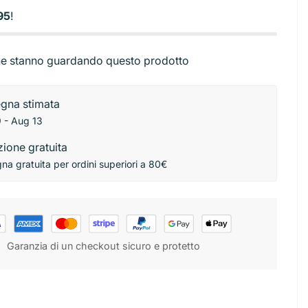
Base torta
ibutori
95
!
Stendini
rbici
Sac a poche e beccucci
ni
e stanno guardando questo prodotto
gna stimata
 - Aug 13
ione gratuita
a gratuita per ordini superiori a 80€
Garanzia di un checkout sicuro e protetto