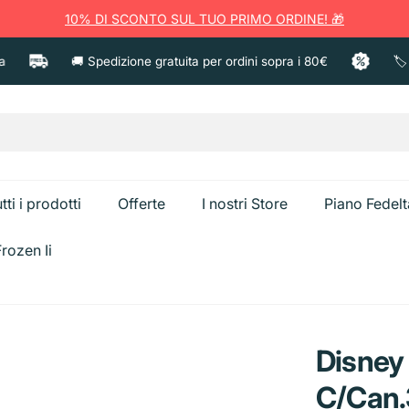
10% DI SCONTO SUL TUO PRIMO ORDINE! 🎁
🚚 Spedizione gratuita per ordini sopra i 80€
🏷️ Pro
tti i prodotti
Offerte
I nostri Store
Piano Fedelt
rozen Ii
a
Ammorbident
Anticalcare e Bagno
Candeggina
Disney
Spazzolini e Pulizia
Creme corpo
Sgrassatori e Cucina
Caps Bucato
C/Can.
Dentifricio
Creme viso
Bistecchiere
Secchiello Gh
Vetri e Multiuso