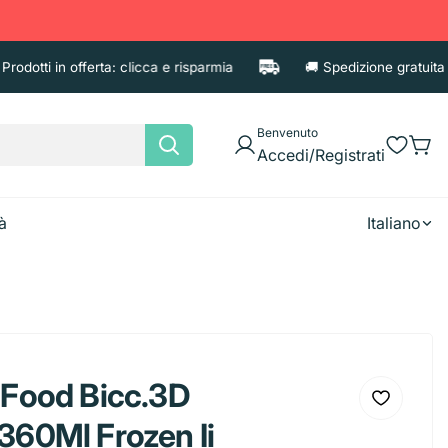
dotti in offerta: clicca e risparmia
🚚 Spedizione gratuita per 
Benvenuto
Accedi/Registrati
à
Italiano
e
Asciugatutto
Candele
Fazzoletti
 Food Bicc.3D
Shampoo
Accessori
Deodoran
Tovaglioli
360Ml Frozen Ii
Balsamo e Maschere
Porta cos
iaccio
Borracce
Brocca
Diffusori