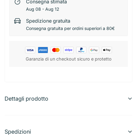
Consegna stimata
Aug 08 - Aug 12
Spedizione gratuita
Consegna gratuita per ordini superiori a 80€
Garanzia di un checkout sicuro e protetto
Dettagli prodotto
Gnali Coperchio Inox Ø28 cm
Coperchio in acciaio inox resistente, perfetto per
pentole e padelle da 28 cm. Mantiene calore e vapori
Spedizioni