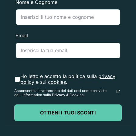
Nome e Cognome
mittente (da 5 a 10 giorni lavorativi), il tempo necessario
per elaborare il reso una volta ricevuto (da 3 a 5 giorni
lavorativi) e il tempo necessario alla tua banca per
elaborare la nostra richiesta di rimborso (da 5 a 10
Email
giorni lavorativi).
Se hai bisogno di restituire un articolo,
Contattaci
con il
numero d'ordine e i dettagli sul prodotto da restituire.
Risponderemo rapidamente con istruzioni su come
Ho letto e accetto la politica sulla
privacy
policy
e sui
cookies
.
restituire gli articoli ordinati.
Acconsento al trattamento dei dati così come previsto
dall' Informativa sulla Privacy & Cookies.
OTTIENI I TUOI SCONTI