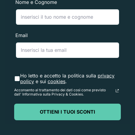
Nome e Cognome
mittente (da 5 a 10 giorni lavorativi), il tempo necessario
per elaborare il reso una volta ricevuto (da 3 a 5 giorni
lavorativi) e il tempo necessario alla tua banca per
elaborare la nostra richiesta di rimborso (da 5 a 10
Email
giorni lavorativi).
Se hai bisogno di restituire un articolo,
Contattaci
con il
numero d'ordine e i dettagli sul prodotto da restituire.
Risponderemo rapidamente con istruzioni su come
Ho letto e accetto la politica sulla
privacy
policy
e sui
cookies
.
restituire gli articoli ordinati.
Acconsento al trattamento dei dati così come previsto
dall' Informativa sulla Privacy & Cookies.
OTTIENI I TUOI SCONTI