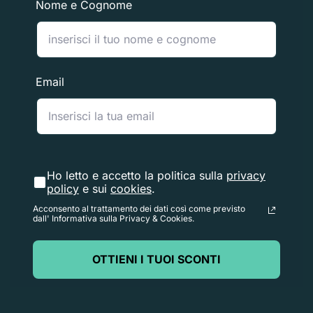
Nome e Cognome
mittente (da 5 a 10 giorni lavorativi), il tempo necessario
per elaborare il reso una volta ricevuto (da 3 a 5 giorni
lavorativi) e il tempo necessario alla tua banca per
elaborare la nostra richiesta di rimborso (da 5 a 10
Email
giorni lavorativi).
Se hai bisogno di restituire un articolo,
Contattaci
con il
numero d'ordine e i dettagli sul prodotto da restituire.
Risponderemo rapidamente con istruzioni su come
Ho letto e accetto la politica sulla
privacy
policy
e sui
cookies
.
restituire gli articoli ordinati.
Acconsento al trattamento dei dati così come previsto
dall' Informativa sulla Privacy & Cookies.
OTTIENI I TUOI SCONTI