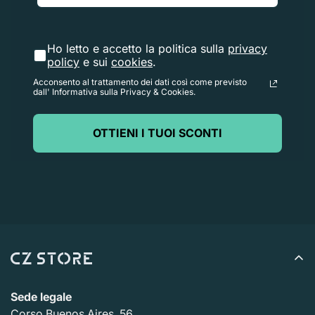
Se hai bisogno di restituire un articolo,
Contattaci
con il
numero d'ordine e i dettagli sul prodotto da restituire.
Risponderemo rapidamente con istruzioni su come
Ho letto e accetto la politica sulla
privacy
policy
e sui
cookies
.
restituire gli articoli ordinati.
Acconsento al trattamento dei dati così come previsto
dall' Informativa sulla Privacy & Cookies.
OTTIENI I TUOI SCONTI
Sede legale
Corso Buenos Aires, 56