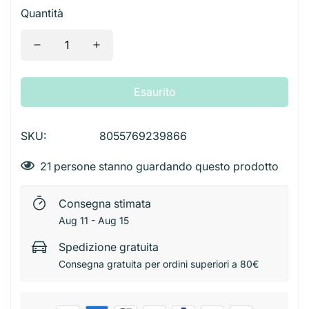
Calcolatrice
Alimenti Tartarughe
Giochi
Accessori Feste
Quantità
Spine
Borse a Spalla
Borse da Viaggio
Contenitori Alluminio
Tagliacapelli
Patatine
Bevande Alcoliche
Lavagna E Cancellini
Cucce
Biglietti
Starter
Borse Vintage
Snacks
Bevande Analcoliche
Temperino
Trasportini
Decorazioni e Candeline
Telecamere
Zaini
Taglierini E Forbici
Ciotole e Distributori
Esaurito
Palloncini
Adattatori
Valigette e Zaini
Tovaglioli Colorati
SKU:
8055769239866
21
persone stanno guardando questo prodotto
Consegna stimata
Aug 11 - Aug 15
Spedizione gratuita
Consegna gratuita per ordini superiori a 80€