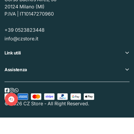
20124 Milano (MI)
P.IVA | IT10147270960
+39 0523823448
info@czstore.it
Link utili
Offerte
Assistenza
Piano fedeltà
Help center
I nostri CZ Store
Privacy policy
Acquista Gift Card
Cookie policy
© 2026 CZ Store - All Right Reserved.
Traccia il tuo ordine
Termini e condizioni