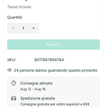
Calcolatrice
Alimenti Tartarughe
Giochi
Accessori Feste
Spine
Tasse incluse.
Borse a Spalla
Borse da Viaggio
Contenitori Alluminio
Tagliacapelli
Patatine
Bevande Alcoliche
Lavagna E Cancellini
Cucce
Biglietti
Starter
Borse Vintage
Quantità
Snacks
Bevande Analcoliche
Temperino
Trasportini
Decorazioni e Candeline
Telecamere
Zaini
Taglierini E Forbici
Ciotole e Distributori
Palloncini
Adattatori
Valigette e Zaini
Tovaglioli Colorati
Esaurito
SKU:
8017967669784
24
persone stanno guardando questo prodotto
Consegna stimata
Aug 12 - Aug 16
Spedizione gratuita
Consegna gratuita per ordini superiori a 80€