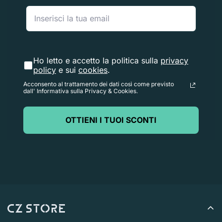
giorni lavorativi).
Se hai bisogno di restituire un articolo,
Contattaci
con il
numero d'ordine e i dettagli sul prodotto da restituire.
Risponderemo rapidamente con istruzioni su come
Ho letto e accetto la politica sulla
privacy
policy
e sui
cookies
.
restituire gli articoli ordinati.
Acconsento al trattamento dei dati così come previsto
dall' Informativa sulla Privacy & Cookies.
OTTIENI I TUOI SCONTI