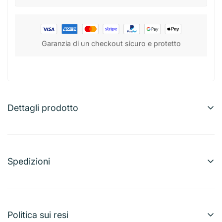
Garanzia di un checkout sicuro e protetto
Dettagli prodotto
Spedizioni
Possiamo effettuare spedizioni a quasi qualunque
indirizzo nel mondo. Tieni presente che esistono
restrizioni su alcuni prodotti e che non tutti possono
Politica sui resi