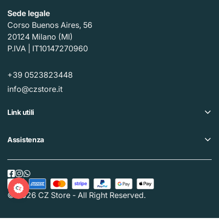
Sede legale
Corso Buenos Aires, 56
20124 Milano (MI)
P.IVA | IT10147270960
+39 0523823448
info@czstore.it
Link utili
Offerte
Assistenza
Piano fedeltà
Help center
I nostri CZ Store
Privacy policy
Acquista Gift Card
Cookie policy
© 2026 CZ Store - All Right Reserved.
Traccia il tuo ordine
Termini e condizioni