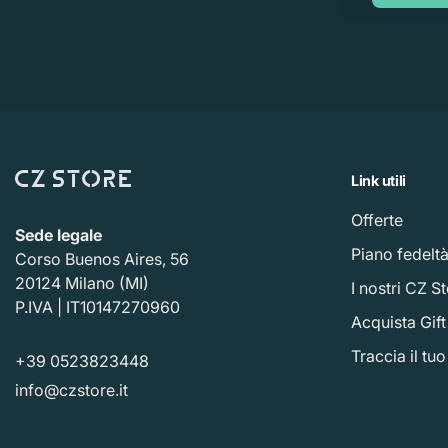
Link utili
Offerte
Sede legale
Piano fedelt
Corso Buenos Aires, 56
20124 Milano (MI)
I nostri CZ S
P.IVA | IT10147270960
Acquista Gif
Traccia il tu
+39 0523823448
info@czstore.it