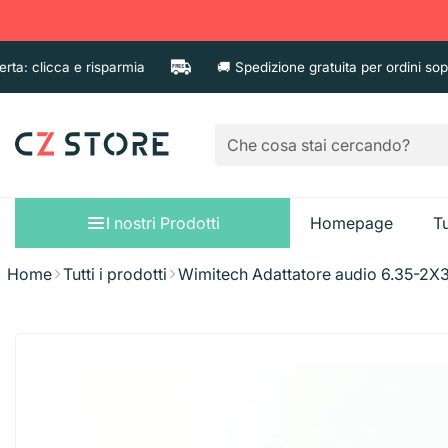
: clicca e risparmia
🚚 Spedizione gratuita per ordini sopra i
I nostri Prodotti
Homepage
Tu
Home
Tutti i prodotti
Wimitech Adattatore audio 6.35-2X
Sacchi immondizi
Pattumiere
Bagno e Doccia
Guanti
Sapone liquido
Taglieri