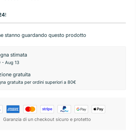
Base torta
ibutori
Stendini
rbici
Sac a poche e beccucci
24
!
ni
e stanno guardando questo prodotto
gna stimata
 - Aug 13
ione gratuita
a gratuita per ordini superiori a 80€
Garanzia di un checkout sicuro e protetto