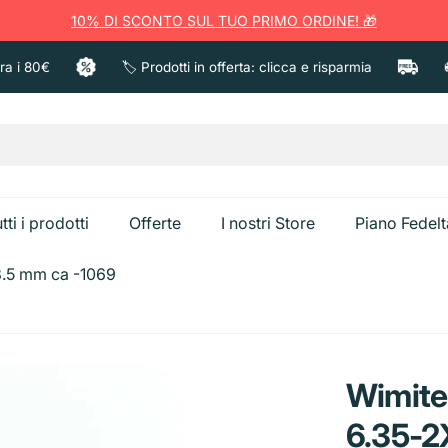
10% DI SCONTO SUL TUO PRIMO ORDINE! 🎁
 80€
🏷️ Prodotti in offerta: clicca e risparmia
🚚 Sp
tti i prodotti
Offerte
I nostri Store
Piano Fedelt
3.5 mm ca -1069
a
Ammorbident
Anticalcare e Bagno
Candeggina
Wimite
Spazzolini e Pulizia
Creme corpo
Sgrassatori e Cucina
Caps Bucato
6.35-2
Dentifricio
Creme viso
Bistecchiere
Secchiello Gh
Vetri e Multiuso